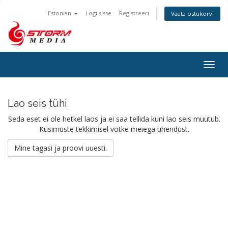
Estonian
Logi sisse
Registreeri
Vaata ostukorvi
Togg
navig
Lao seis tühi
Seda eset ei ole hetkel laos ja ei saa tellida kuni lao seis muutub.
Küsimuste tekkimisel võtke meiega ühendust.
Mine tagasi ja proovi uuesti.