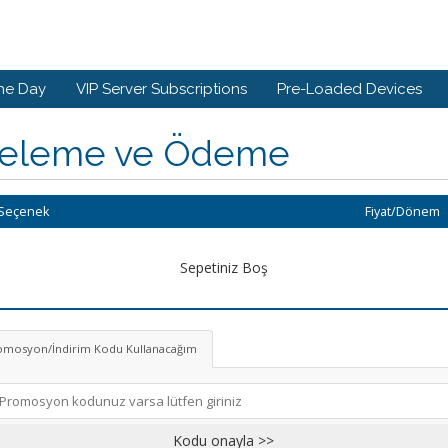
he Day
VIP Server Subscriptions
Pre-Loaded Devices
celeme ve Ödeme
Seçenek
Fiyat/Dönem
Sepetiniz Boş
omosyon/İndirim Kodu Kullanacağım
Kodu onayla >>