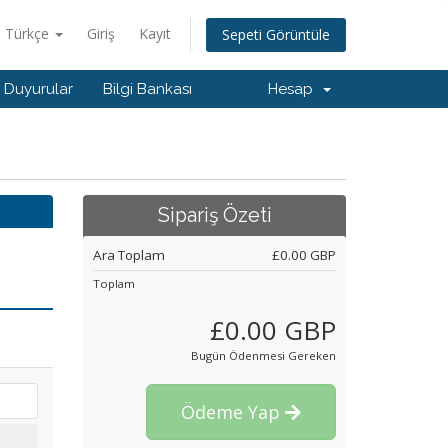
Türkçe
Giriş
Kayıt
Sepeti Görüntüle
Duyurular
Bilgi Bankası
Hesap
Sipariş Özeti
Ara Toplam
£0.00 GBP
Toplam
£0.00 GBP
Bugün Ödenmesi Gereken
Ödeme Yap