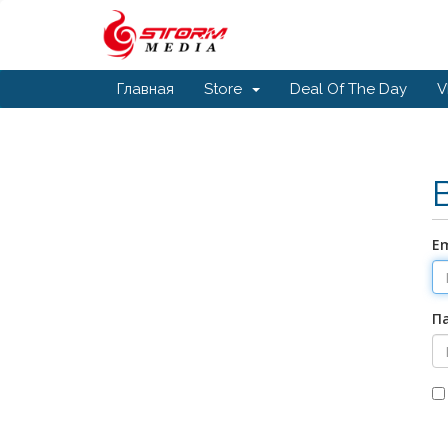
Главная
Store
Deal Of The Day
V
Em
П