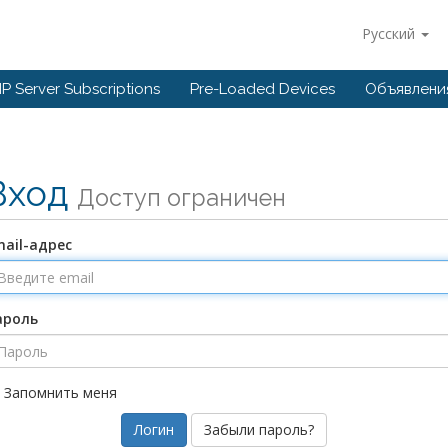
Русский
IP Server Subscriptions
Pre-Loaded Devices
Объявлени
Вход
Доступ ограничен
ail-адрес
ароль
Запомнить меня
Забыли пароль?