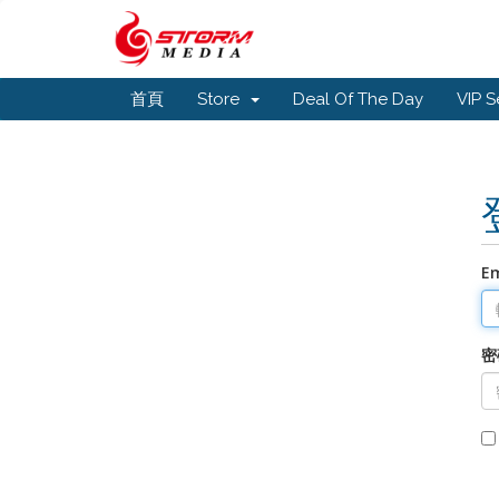
首頁
Store
Deal Of The Day
VIP S
E
密