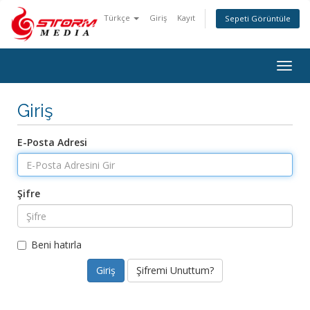
Türkçe
Giriş
Kayıt
Sepeti Görüntüle
Togg
navig
Giriş
E-Posta Adresi
Şifre
Beni hatırla
Şifremi Unuttum?